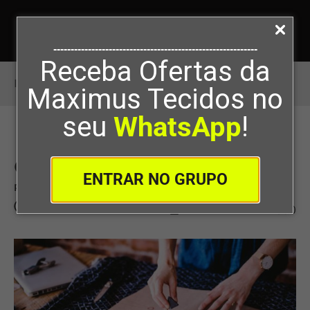
-----------------------------------------------------------
Receba Ofertas da
Início
>
O que é modelagem?
Maximus Tecidos no
seu
WhatsApp
!
O que é modelagem?
ENTRAR NO GRUPO
Por
Maximus Tecidos
09/12/2022
0
350