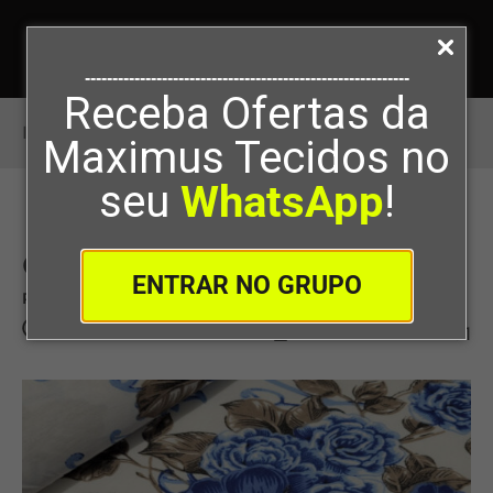
-----------------------------------------------------------
Receba Ofertas da
Início
>
O que é o tecido percal
Maximus Tecidos no
seu
WhatsApp
!
O que é o tecido percal
ENTRAR NO GRUPO
Por
Maximus Tecidos
23/06/2023
0
291