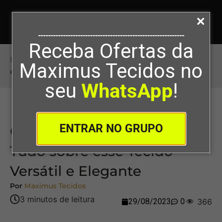
-----------------------------------------------------------
Receba Ofertas da
Início
>
O que é Tafetá? Descubra Tudo sobre
Maximus Tecidos no
esse Tecido Versátil e Elegante
seu
WhatsApp
!
ENTRAR NO GRUPO
O que é Tafetá? Descubra
Tudo sobre esse Tecido
Versátil e Elegante
Por
Maximus Tecidos
29/08/2023
0
366