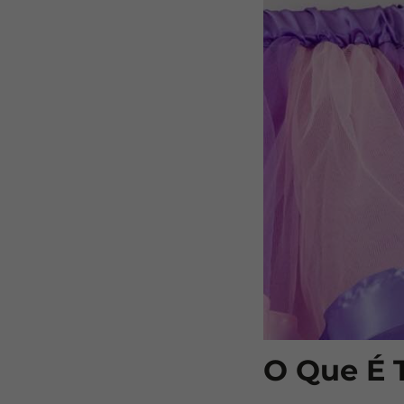
O Que É 