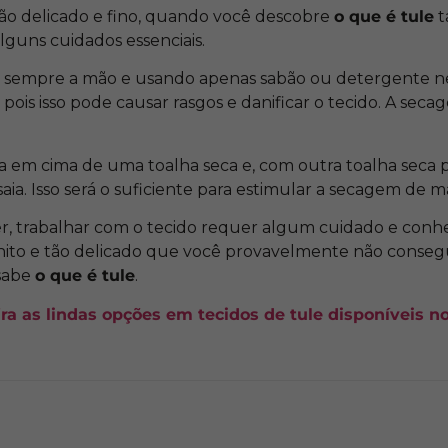
tão delicado e fino, quando você descobre
o que é tule
t
guns cuidados essenciais.
 sempre a mão e usando apenas sabão ou detergente ne
 pois isso pode causar rasgos e danificar o tecido. A se
a em cima de uma toalha seca e, com outra toalha seca p
saia. Isso será o suficiente para estimular a secagem de m
, trabalhar com o tecido requer algum cuidado e conhe
nito e tão delicado que você provavelmente não consegu
 sabe
o que é tule
.
ira as lindas opções em tecidos de tule disponíveis 