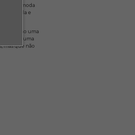
usado na moda
com cautela e
exemplo, são uma
dos – como uma
s, mas que não