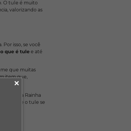
. O tule é muito
cia, valorizando as
 Por isso, se você
r
o que é tule
e até
olume que muitas
um item que,
 usado pela Rainha
sodio que o tule se
ode?