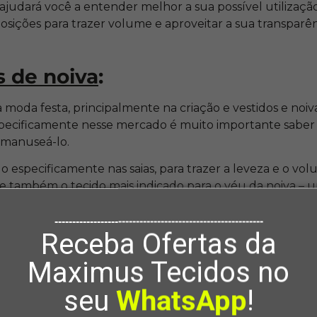
ajudará você a entender melhor a sua possível utilização
sições para trazer volume e aproveitar a sua transparên
s de noiva
:
 moda festa, principalmente na criação e vestidos e noiva.
pecificamente nesse mercado é muito importante sabe
manuseá-lo.
do especificamente nas saias, para trazer a leveza e o v
le também o tecido mais indicado para o véu da noiva – 
igatório, ainda é requisitado por muitas mulheres.
-----------------------------------------------------------
varmos a história desse tecido, descobriremos que ele foi
Receba Ofertas da
prio casamento no ano de 1840. Foi justamente nesse epi
Maximus Tecidos no
para vestidos de noivas.
Dia A Dia – Pode Ou Não P
seu
WhatsApp
!