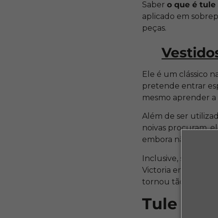
Saber
o que é tule
aplicado em sobrepo
peças.
Vestido
Ele é um clássico na
pretende entrar es
mesmo aprender a 
Além de ser utiliza
noivas procuram, e
embora não seja obr
Inclusive, se obser
Victoria em seu pró
tornou tão popular 
Tule No 