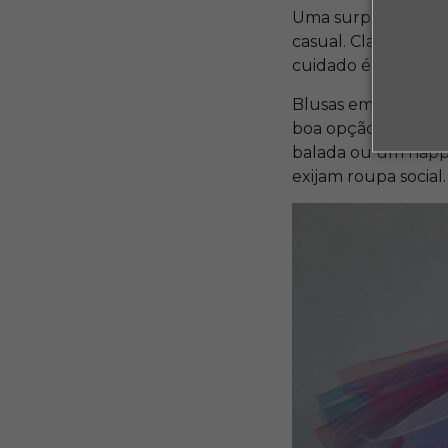
Uma surpresa ao d
casual. Claro que i
cuidado é possível in
Blusas em tule ou 
boa opção nesse se
balada ou um happy
exijam roupa social.