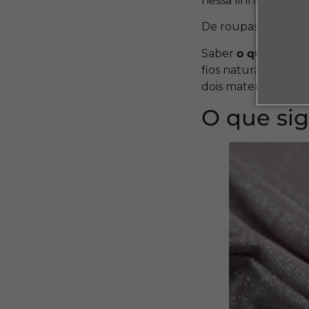
nessa linha é possív
De roupas de academ
Saber
o que signif
fios naturais (como 
dois materiais.
O que sig