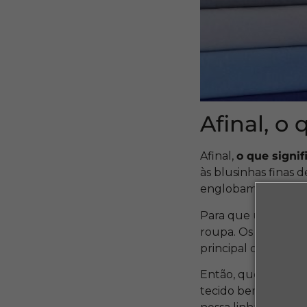
Afinal, o
Afinal,
o que signi
às blusinhas finas d
englobam nesse co
Para que um tecido
roupa. Os tecidos t
principal característ
Então, quem está 
tecido bem elástic