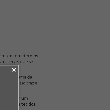
o comum remetermos
s materiais que se
stão da trama da
ontal e isso traz a
ode esperar um
riedade de tecidos