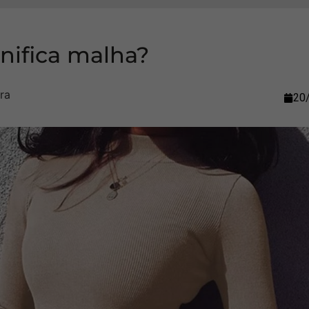
nifica malha?
20