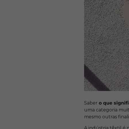
Saber
o que signif
uma categoria muito
mesmo outras final
A indústria têxtil 