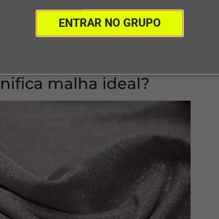
el aplicar as malhas com diversas finalidades.
ia até vestidos de luxo, a malha é muito usada em todas
ENTRAR NO GRUPO
ica malha
também é entender que o tecido pode ser fei
algodão), com fios sintéticos (poliéster, poliamida, etc.)
nifica malha ideal?