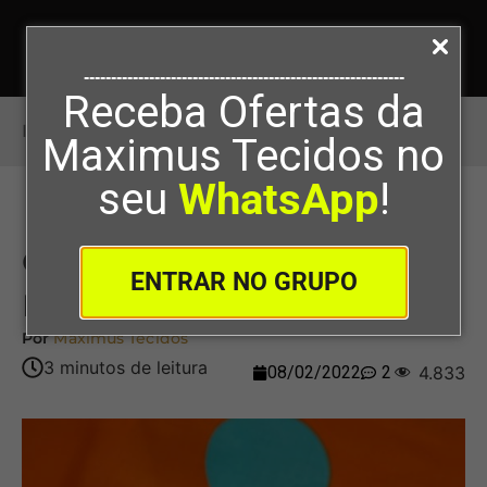
-----------------------------------------------------------
Receba Ofertas da
Início
>
O Viscose Encolhe Na Lavagem?
Maximus Tecidos no
seu
WhatsApp
!
O Viscose Encolhe Na
ENTRAR NO GRUPO
Lavagem?
Por
Maximus Tecidos
08/02/2022
2
4.833