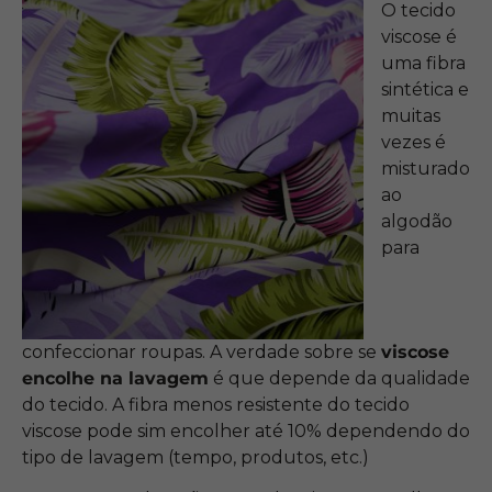
O tecido
viscose é
uma fibra
sintética e
muitas
vezes é
misturado
ao
algodão
para
confeccionar roupas. A verdade sobre se
viscose
encolhe na lavagem
é que depende da qualidade
do tecido. A fibra menos resistente do tecido
viscose pode sim encolher até 10% dependendo do
tipo de lavagem (tempo, produtos, etc.)