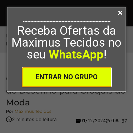
-----------------------------------------------------------
Receba Ofertas da
Início
>
Organizando Ferramentas de Desenho
Maximus Tecidos no
para Croquis de Moda
seu
WhatsApp
!
ENTRAR NO GRUPO
Organizando Ferramentas
de Desenho para Croquis de
Moda
Por
Maximus Tecidos
01/12/2024
0
87