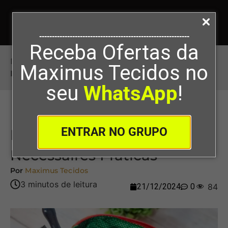
-----------------------------------------------------------
Receba Ofertas da
Início
>
Passo a Passo para Costurar Necessaires
Maximus Tecidos no
Práticas
seu
WhatsApp
!
ENTRAR NO GRUPO
Passo a Passo para Costurar
Necessaires Práticas
Por
Maximus Tecidos
21/12/2024
0
84