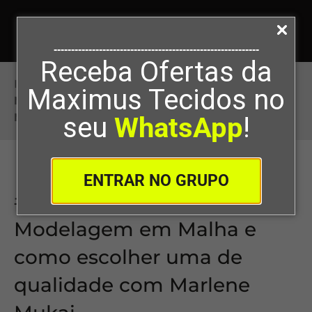
-----------------------------------------------------------
Receba Ofertas da
Início
>
#14: Os Desafios da Modelagem em
Maximus Tecidos no
Malha e como escolher uma de qualidade com
Marlene Mukai
seu
WhatsApp
!
ENTRAR NO GRUPO
#14: Os Desafios da
Modelagem em Malha e
como escolher uma de
qualidade com Marlene