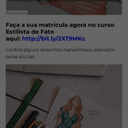
Faça a sua matrícula agora no curso
Estilista de Fato
aqui:
http://bit.ly/2XT9MKc
Confira alguns desenhos maravilhosos assinados
pelas alunas: