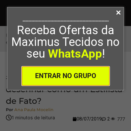
-----------------------------------------------------------
Receba Ofertas da
Início
>
#40: Vale a pena aprender a desenhar
Maximus Tecidos no
como um Estilista de Fato?
seu
WhatsApp
!
ENTRAR NO GRUPO
#40: Vale a pena aprender a
desenhar como um Estilista
de Fato?
Por
Ana Paula Mocelin
08/07/2019
2
777