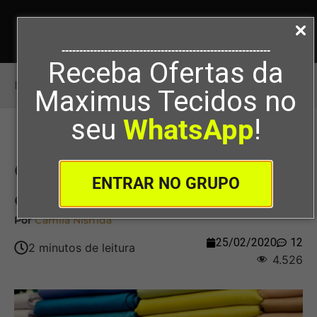
-----------------------------------------------------------
Receba Ofertas da
Início
>
Quais os tecidos que têm elastano?
Maximus Tecidos no
seu
WhatsApp
!
Quais os tecidos que têm
ENTRAR NO GRUPO
elastano?
Por
Camila Nishida
25/02/2020
12
4.526