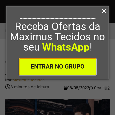
-----------------------------------------------------------
Receba Ofertas da
Início
>
Quais São Os Tecidos De Alfaiataria?
Maximus Tecidos no
seu
WhatsApp
!
Quais São Os Tecidos De
ENTRAR NO GRUPO
Alfaiataria?
Por
Maximus Tecidos
08/05/2022
0
192