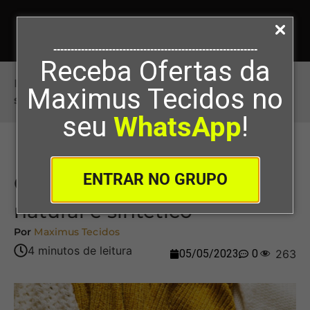
-----------------------------------------------------------
Receba Ofertas da
Início
>
Qual a diferença de tecido natural e
Maximus Tecidos no
sintético
seu
WhatsApp
!
ENTRAR NO GRUPO
Qual a diferença de tecido
natural e sintético
Por
Maximus Tecidos
05/05/2023
0
263