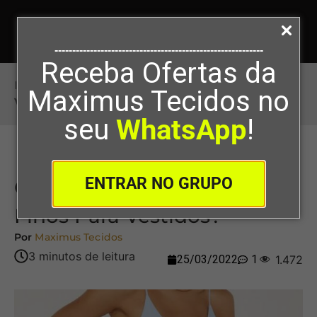
-----------------------------------------------------------
Receba Ofertas da
Início
>
Qual É O Nome Dos Tecidos Finos Para
Maximus Tecidos no
Vestidos?
seu
WhatsApp
!
ENTRAR NO GRUPO
Qual É O Nome Dos Tecidos
Finos Para Vestidos?
Por
Maximus Tecidos
25/03/2022
1
1.472