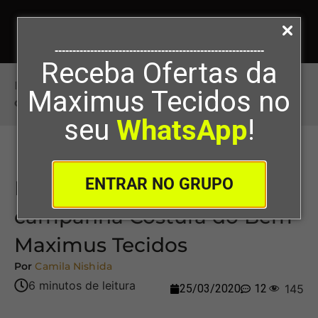
-----------------------------------------------------------
Receba Ofertas da
Início
>
Resultado oficial da campanha Costura
Maximus Tecidos no
do Bem Maximus Tecidos
seu
WhatsApp
!
ENTRAR NO GRUPO
Resultado oficial da
campanha Costura do Bem
Maximus Tecidos
Por
Camila Nishida
25/03/2020
12
145