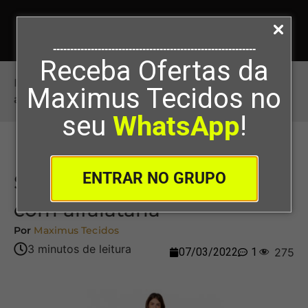
-----------------------------------------------------------
Receba Ofertas da
Início
>
Saiba como usar o algodão com
Maximus Tecidos no
alfaiataria
seu
WhatsApp
!
ENTRAR NO GRUPO
Saiba como usar o algodão
com alfaiataria
Por
Maximus Tecidos
07/03/2022
1
275