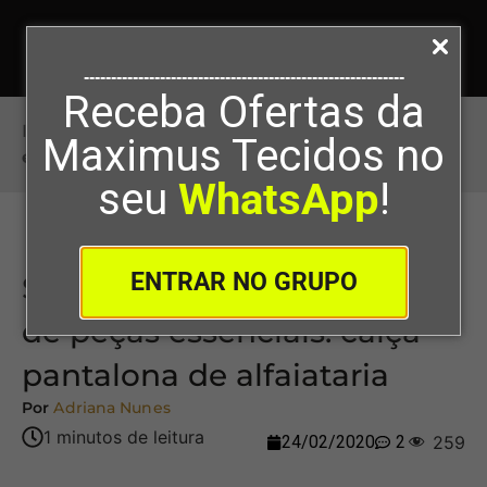
-----------------------------------------------------------
Receba Ofertas da
Início
>
Série modelagem e costura de peças
Maximus Tecidos no
essenciais: calça pantalona de alfaiataria
seu
WhatsApp
!
ENTRAR NO GRUPO
Série modelagem e costura
de peças essenciais: calça
pantalona de alfaiataria
Por
Adriana Nunes
24/02/2020
2
259