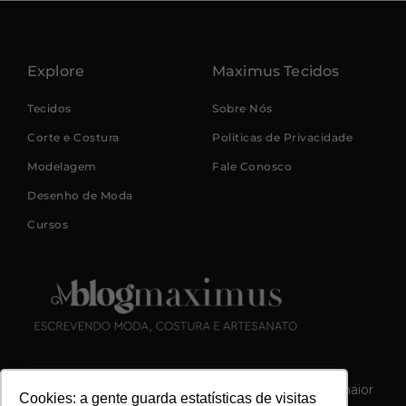
Explore
Maximus Tecidos
Tecidos
Sobre Nós
Corte e Costura
Politicas de Privacidade
Modelagem
Fale Conosco
Desenho de Moda
Cursos
Este blog é uma iniciativa da Maximus Tecidos, a maior
Cookies: a gente guarda estatísticas de visitas