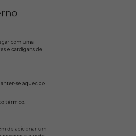
erno
omeçar com uma
es e cardigans de
manter-se aquecido
to térmico.
Além de adicionar um