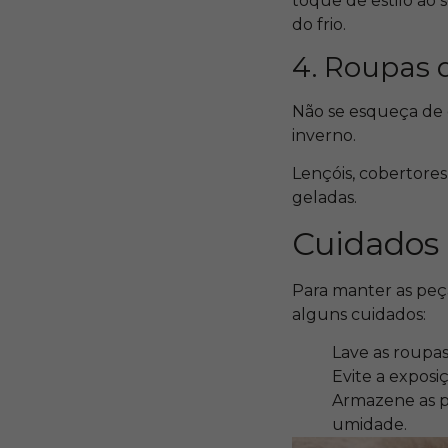
toque de estilo ao
do frio.
4. Roupas 
Não se esqueça de
inverno.
Lençóis, cobertore
geladas.
Cuidados 
Para manter as peç
alguns cuidados:
Lave as roupas
Evite a exposi
Armazene as pe
umidade.