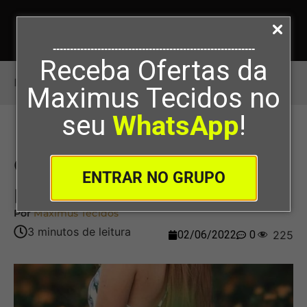
-----------------------------------------------------------
Receba Ofertas da
Início
>
O tecido linho dominando a primavera!
Maximus Tecidos no
seu
WhatsApp
!
O tecido linho dominando a
ENTRAR NO GRUPO
primavera!
Por
Maximus Tecidos
02/06/2022
0
225