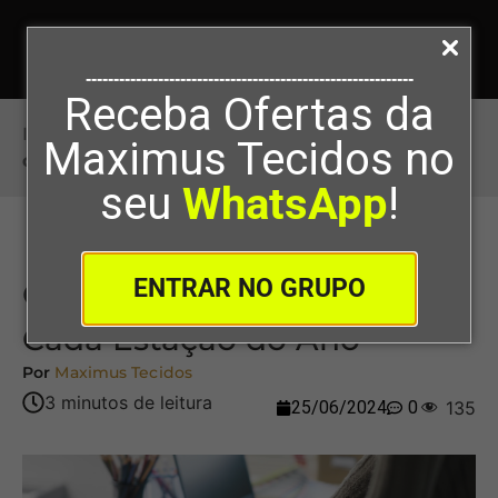
-----------------------------------------------------------
Receba Ofertas da
Início
>
Os Melhores Tecidos para Cada Estação
Maximus Tecidos no
do Ano
seu
WhatsApp
!
ENTRAR NO GRUPO
Os Melhores Tecidos para
Cada Estação do Ano
Por
Maximus Tecidos
25/06/2024
0
135