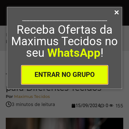
-----------------------------------------------------------
Receba Ofertas da
Início
>
Técnicas de Passar a Ferro para
Maximus Tecidos no
Diferentes Tecidos
seu
WhatsApp
!
ENTRAR NO GRUPO
Técnicas de Passar a Ferro
para Diferentes Tecidos
Por
Maximus Tecidos
15/09/2024
0
155