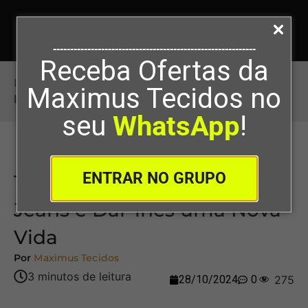
-----------------------------------------------------------
Receba Ofertas da
Início
>
Técnicas para Customizar Jeans e Dar-
Maximus Tecidos no
lhes uma Nova Vida
seu
WhatsApp
!
ENTRAR NO GRUPO
Técnicas para Customizar
Jeans e Dar-lhes uma Nova
Vida
Por
Maximus Tecidos
28/10/2024
0
275