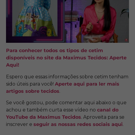
Para conhecer todos os tipos de cetim
disponíveis no site da Maximus Tecidos: Aperte
Aqui!
Espero que essas informações sobre cetim tenham
sido úteis para você!
Aperte aqui para ler mais
artigos sobre tecidos
.
Se você gostou, pode comentar aqui abaixo o que
achou e também curta esse vídeo no
canal do
YouTube da Maximus Tecidos
. Aproveita para se
inscrever e
seguir as nossas redes sociais aqui
.