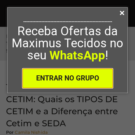
-----------------------------------------------------------
Receba Ofertas da
Início
>
Tudo sobre o TECIDO CETIM: Quais os
Maximus Tecidos no
TIPOS DE CETIM e a Diferença entre Cetim e
SEDA
seu
WhatsApp
!
ENTRAR NO GRUPO
Tudo sobre o TECIDO
CETIM: Quais os TIPOS DE
CETIM e a Diferença entre
Cetim e SEDA
Por
Camila Nishida