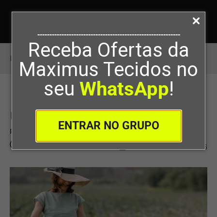
-----------------------------------------------------------
Receba Ofertas da
Início
>
Use E Abuse Do Linho
Maximus Tecidos no
seu
WhatsApp
!
Use E Abuse Do Linho
ENTRAR NO GRUPO
Por
Maximus Tecidos
26/04/2022
0
276