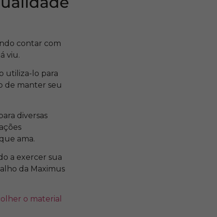
qualidade
dendo contar com
á viu.
 utiliza-lo para
to de manter seu
para diversas
mações
 que ama.
do a exercer sua
abalho da Maximus
olher o material