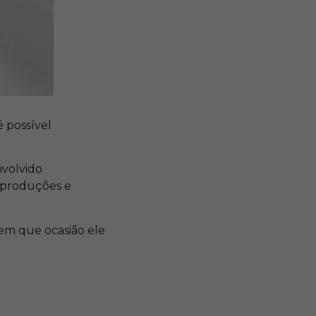
é possível
nvolvido
s produções e
 em que ocasião ele