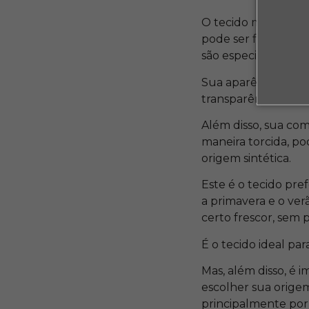
O tecido musseline 
pode ser facilment
são especialistas no
Sua aparência é mui
transparência consi
Além disso, sua com
maneira torcida, po
origem sintética.
Este é o tecido pr
a primavera e o ve
certo frescor, sem
É o tecido ideal p
Mas, além disso, é 
escolher sua orige
principalmente por