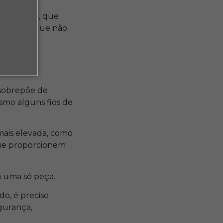
ncia única, que
r pessoas que não
om uma
 sobrepõe de
esmo alguns fios de
mais elevada, como
que proporcionem
m uma só peça.
do, é preciso
gurança,