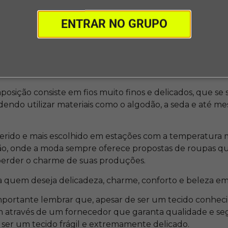
possui características muito notáveis, devido à sua aparê
ENTRAR NO GRUPO
e descrita, sendo reconhecido facilmente até mesmo po
 universo da costura.
to característica, sendo descrita por um tecido fino, c
derável.
posição consiste em fios muito finos e delicados, que se
dendo utilizar materiais como o algodão, a seda e até m
eferido e mais escolhido em estações com a temperatura 
rão, onde a moda sempre oferece propostas de roupas 
 perder o charme de suas produções.
ara quem deseja delicadeza, charme, conforto e beleza e
importante lembrar que, apesar de ser um tecido conheci
m através de um fornecedor que garanta qualidade e se
 ser um tecido frágil e extremamente delicado.