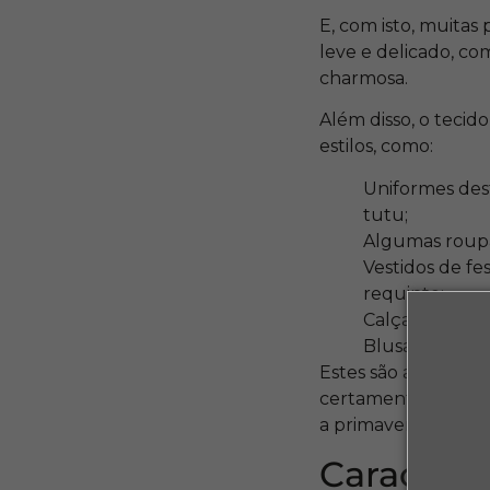
E, com isto, muita
leve e delicado, c
charmosa.
Além disso, o tecid
estilos, como:
Uniformes dest
tutu;
Algumas roupa
Vestidos de fe
requinte;
Calças com mu
Blusas que ofe
Estes são apenas a
certamente este é 
a primavera, que e
Caracterí