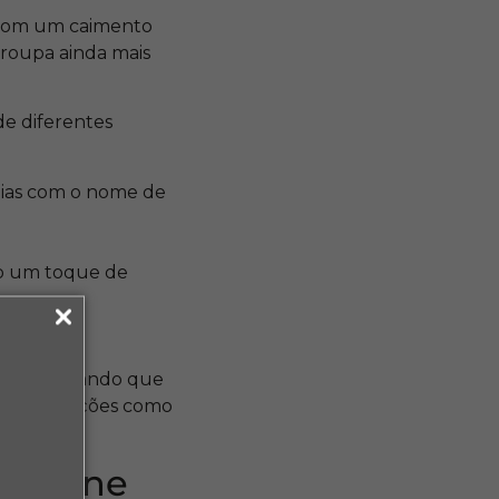
s com um caimento
 roupa ainda mais
de diferentes
saias com o nome de
do um toque de
ado, mostrando que
entar estações como
usseline