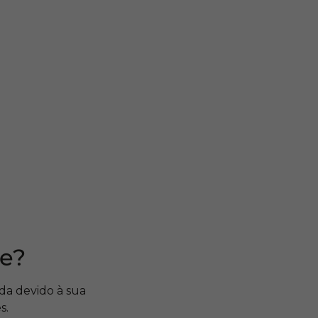
ne?
ada devido à sua
s.