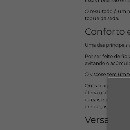
Essas fibras são ent
O resultado é um m
toque da seda.
Conforto 
Uma das principais
Por ser feito de fib
evitando o acúmulo
O viscose tem um t
Outra característic
ótima maleabilidade
curvas e proporcio
em peças como vesti
Versatilid