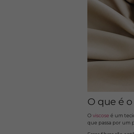
O que é o
O
viscose
é um teci
que passa por um p