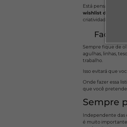
Está pensando em c
wishlist de tecido
criatividade.
Faça um
Sempre fique de olh
agulhas, linhas, te
trabalho.
Isso evitará que vo
Onde fazer essa li
que você pretende 
Sempre pr
Independente das c
é muito importante