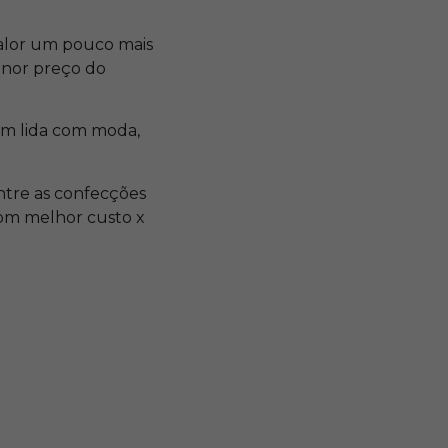
alor um pouco mais
enor preço do
em lida com moda,
ntre as confecções
com melhor custo x