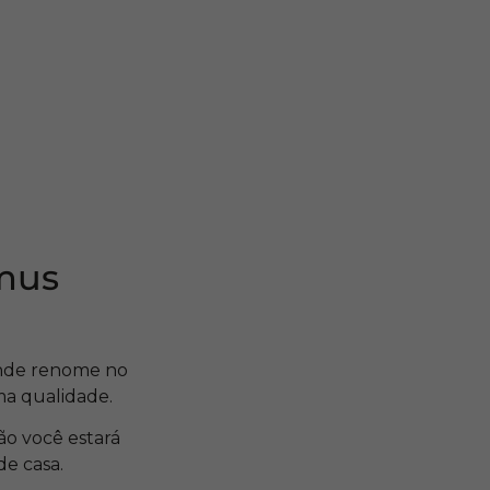
imus
ande renome no
ma qualidade.
ão você estará
de casa.