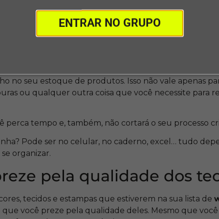
riar novas composições para treinar seus talentos?! Col
ENTRAR NO GRUPO
s
algumas coisas diferentes que conseguirão despertar 
 checklist do seu estoque
o no seu estoque de produtos. Isso não vale apenas par
souras ou qualquer outra coisa que você necessite para re
cê perca tempo e, também, não cortará o seu processo cri
stinha? Pode ser no celular, no caderno, excel… tudo d
se organizar.
eze pela qualidade dos te
ores, tecidos e estampas que estiverem na sua lista de
w
 que você preze pela qualidade deles. Mesmo que você