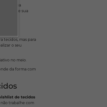
oque na sua
o melhor de sua
a tecidos, mas para
alizar o seu
ativo no meio.
epende da forma com
cidos
ishlist de tecidos
 não trabalhe com