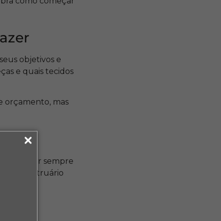
ubra como começar
azer
seus objetivos e
ças e quais tecidos
e orçamento, mas
ssário estar sempre
 novo mostruário