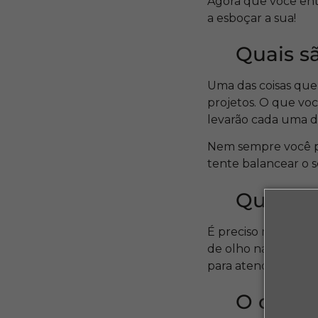
Agora que você en
a esboçar a sua!
Quais s
Uma das coisas que 
projetos. O que voc
levarão cada uma d
Nem sempre você p
tente balancear o 
Quais s
É preciso muito est
de olho nas tendên
para atender a de
O que v