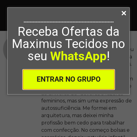
-----------------------------------------------------------
Receba Ofertas da
Karina Sampaio
Maximus Tecidos no
Oi, eu sou a Karina. Como muitas, meu
seu
WhatsApp
!
primeiro contato com a costura foi na
infância através de minha mãe e avós.
Os trabalhos manuais em minha
ENTRAR NO GRUPO
família sempre foram celebrados com
prazer e não eram limitados somente
ao universo de “deveres e fazeres”
femininos, mas sim uma expressão de
autossuficiência. Me formei em
arquitetura, mas deixei minha
profissão bem cedo para trabalhar
com confecção. No começo bolsas e