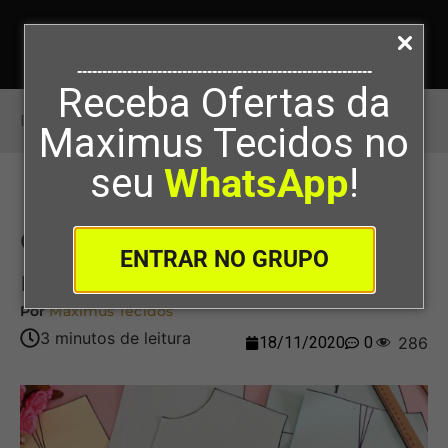
-----------------------------------------------------------
Receba Ofertas da
Início
>
Coisas para não fazer na modelagem
Maximus Tecidos no
seu
WhatsApp
!
Coisas para não fazer na
ENTRAR NO GRUPO
modelagem
Por
Maximus Tecidos
18/11/2020
0
286