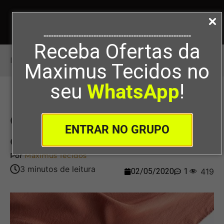
-----------------------------------------------------------
Receba Ofertas da
Início
>
Como comprar tecidos finos e baratos
Maximus Tecidos no
seu
WhatsApp
!
Como comprar tecidos finos
ENTRAR NO GRUPO
e baratos
Por
Maximus Tecidos
02/05/2020
1
419