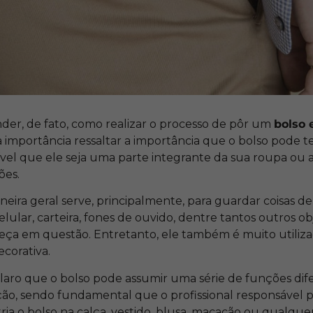
er, de fato, como realizar o processo de pôr um
bolso
importância ressaltar a importância que o bolso pode ter
el que ele seja uma parte integrante da sua roupa ou ac
ões.
ira geral serve, principalmente, para guardar coisas de
lular, carteira, fones de ouvido, dentre tantos outros 
eça em questão. Entretanto, ele também é muito utilizad
corativa.
a claro que o bolso pode assumir uma série de funções di
ção, sendo fundamental que o profissional responsável p
ia o bolso na calça, vestido, blusa, macacão ou qualque