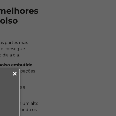
 melhores
bolso
s partes mais
que consegue
dia a dia.
bolso embutido
ause preocupações
o de cursos e
 assunto.
s
possuem um alto
gir, garantindo os