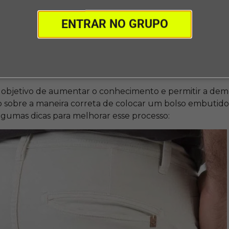
utir bolsos em calças?
ENTRAR NO GRUPO
portância de colocar o
bolso embutido em calça
e com
o necessário para atingir tal ação, o próximo passo é seg
as ofertadas nesse texto.
 objetivo de aumentar o conhecimento e permitir a dem
o sobre a maneira correta de colocar um bolso embutido
algumas dicas para melhorar esse processo: