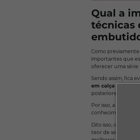
Qual a i
técnicas 
embutido
Como previamente e
importantes que es
oferecer uma série 
Sendo assim, fica e
em calça
de maneir
posteriores ao clien
Por isso, a melhor 
conhecimentos dive
Dito isso, os
cursos p
teor de segurança 
melhores resultados