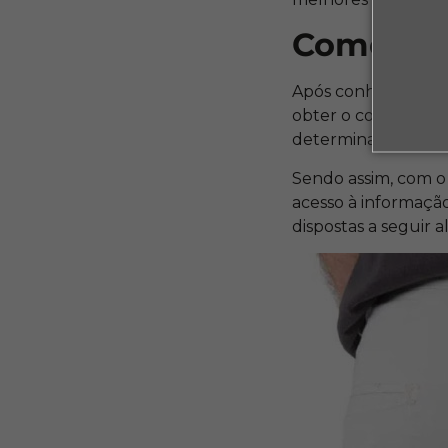
Como emb
Após conhecer a im
obter o conheciment
determinações e dic
Sendo assim, com o
acesso à informaçã
dispostas a seguir 