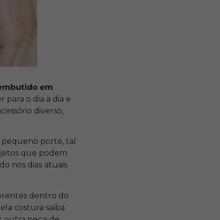
 embutido em
 para o dia a dia e
essório diverso,
 pequeno porte, tal
objetos que podem
o nos dias atuais
ferentes dentro do
ela costura saiba
r outra peça de