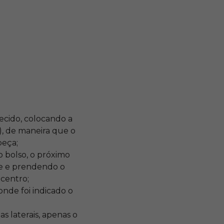
tecido, colocando a
), de maneira que o
peça;
o bolso, o próximo
te e prendendo o
centro;
nde foi indicado o
s laterais, apenas o