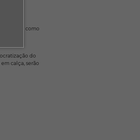
preender como
uir as
ocratização do
 em calça, serão