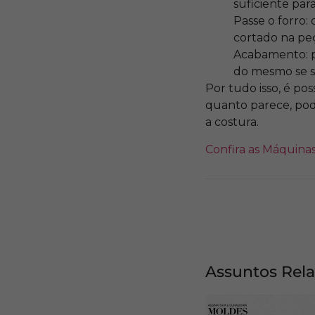
suficiente par
Passe o forro:
cortado na peç
Acabamento: po
do mesmo se s
Por tudo isso, é pos
quanto parece, pode
a costura.
Confira as Máquinas
Assuntos Rel