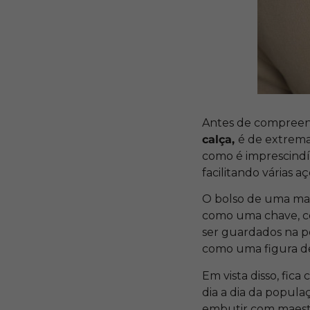
Antes de compreend
calça,
é de extrema 
como é imprescindív
facilitando várias aç
O bolso de uma mane
como uma chave, ce
ser guardados na p
como uma figura de
Em vista disso, fic
dia a dia da popula
embutir com maestr