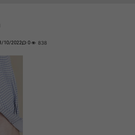
a
3/10/2022
0
838