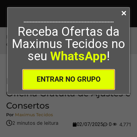
-----------------------------------------------------------
Receba Ofertas da
Início
>
Lista de Materiais para a Oficina Gratuita
Maximus Tecidos no
de Ajustes e Consertos
seu
WhatsApp
!
ENTRAR NO GRUPO
Lista de Materiais para a
Oficina Gratuita de Ajustes e
Consertos
Por
Maximus Tecidos
02/07/2025
0
4.771