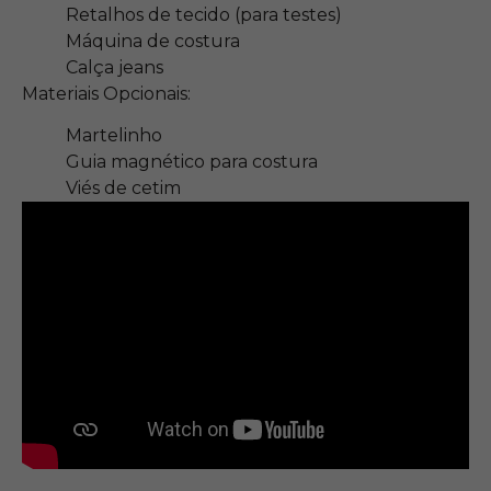
Retalhos de tecido (para testes)
Máquina de costura
Calça jeans
Materiais Opcionais:
Martelinho
Guia magnético para costura
Viés de cetim