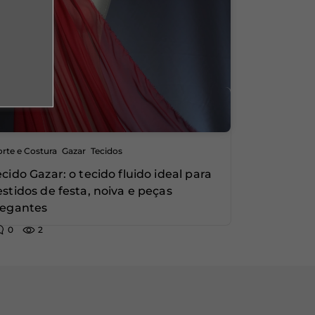
,
,
rte e Costura
Gazar
Tecidos
ecido Gazar: o tecido fluido ideal para
estidos de festa, noiva e peças
legantes
0
2