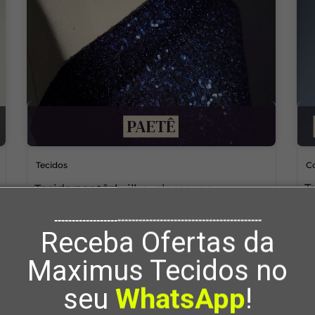
Tecidos
Co
T
Tecido paetê: brilho, glamour e
d
versatilidade na moda festa e casual
-----------------------------------------------------------
v
0
2
Receba Ofertas da
Maximus Tecidos no
seu
WhatsApp
!