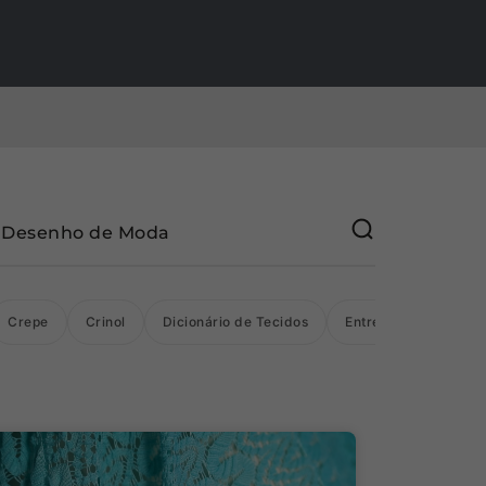
Desenho de Moda
Crepe
Crinol
Dicionário de Tecidos
Entretelas
Flane