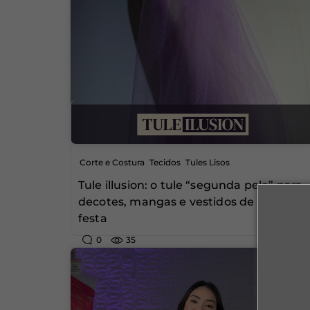
,
,
Corte e Costura
Tecidos
Tules Lisos
Tule illusion: o tule “segunda pele” para
decotes, mangas e vestidos de noiva e
festa
0
35