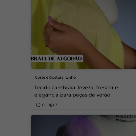
,
Corte e Costura
Linho
Tecido cambraia: leveza, frescor e
elegância para peças de verão
0
3