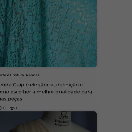
,
rte e Costura
Rendas
enda Guipir: elegância, definição e
omo escolher a melhor qualidade para
uas peças
0
1