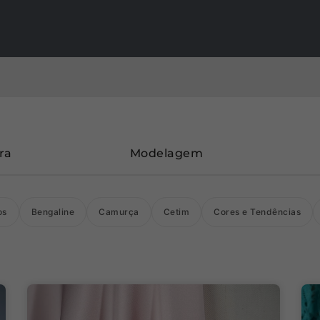
ra
Modelagem
os
Bengaline
Camurça
Cetim
Cores e Tendências