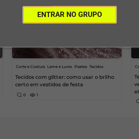
ENTRAR NO GRUPO
,
,
,
Corte e Costura
Lame e Lurex
Paetes
Tecidos
Co
T
Tecidos com glitter: como usar o brilho
v
certo em vestidos de festa
e
0
1