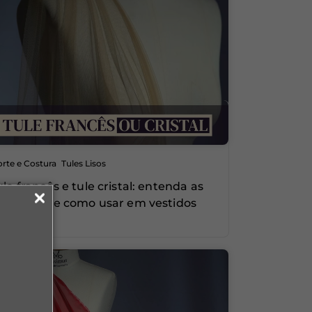
,
rte e Costura
Tules Lisos
ule francês e tule cristal: entenda as
iferenças e como usar em vestidos
olumosos
0
1