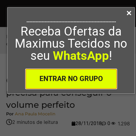
-----------------------------------------------------------
Receba Ofertas da
Início
>
O crinol é o que você precisa para
Maximus Tecidos no
conseguir o volume perfeito
seu
WhatsApp
!
ENTRAR NO GRUPO
O crinol é o que você
precisa para conseguir o
volume perfeito
Por
Ana Paula Mocelin
28/11/2018
0
1.298