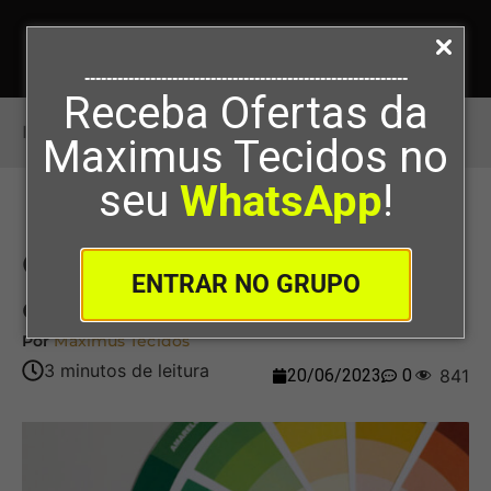
-----------------------------------------------------------
Receba Ofertas da
Início
>
O que é um círculo cromático
Maximus Tecidos no
seu
WhatsApp
!
O que é um círculo
ENTRAR NO GRUPO
cromático
Por
Maximus Tecidos
20/06/2023
0
841