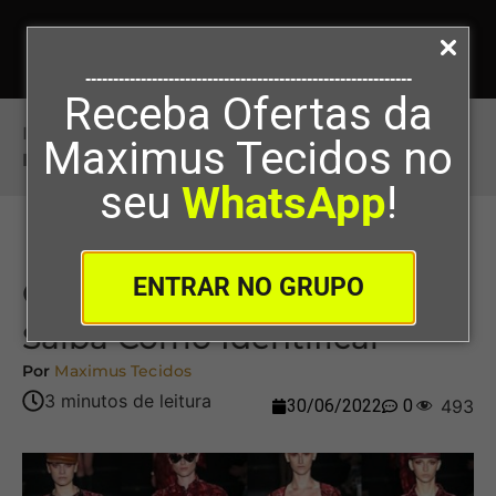
-----------------------------------------------------------
Receba Ofertas da
Início
>
O Que É Veludo Devorê? – Saiba Como
Maximus Tecidos no
Identificar
seu
WhatsApp
!
ENTRAR NO GRUPO
O Que É Veludo Devorê? –
Saiba Como Identificar
Por
Maximus Tecidos
30/06/2022
0
493