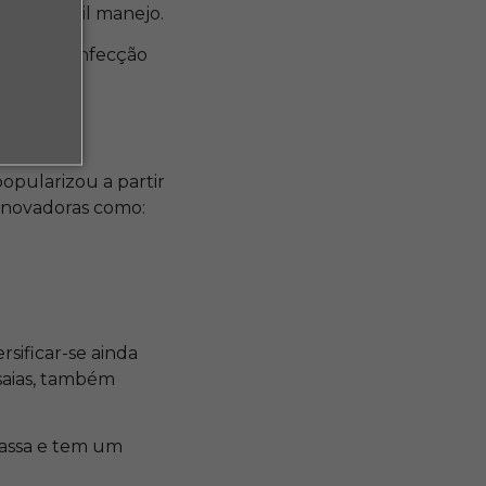
e mais fácil manejo.
za para confecção
opularizou a partir
 inovadoras como:
sificar-se ainda
 saias, também
massa e tem um