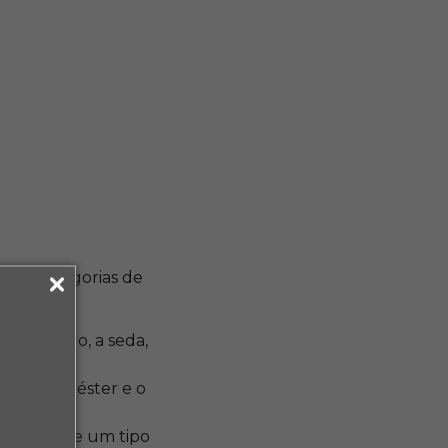
duas categorias de
:
or exemplo, a seda,
omo o poliéster e o
ter mais de um tipo