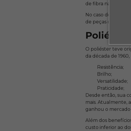
de fibra na sua com
No caso do elastan
de peças de vestuár
Poliéster
O poliéster teve or
da década de 1960, 
Resistência;
Brilho;
Versatilidade;
Praticidade;
Desde então, sua c
mais. Atualmente, a
ganhou o mercado 
Além dos benefícios
custo inferior ao do