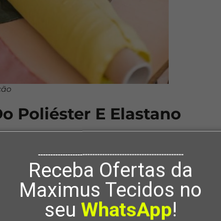
ção
o Poliéster E Elastano
Tecidos
tem um
dicionário de tecidos
que ensina sobre 
segundo a origem dos fios que os compõe. Essas classes são
-----------------------------------------------------------
Receba Ofertas da
ras naturais: extraídos diretamente da natureza, como p
inho;
Maximus Tecidos no
ras sintéticas: produzidos pelo homem, artificialmente, c
seu
WhatsApp
!
inda, ser de composição pura ou mista. Ou seja, podem 