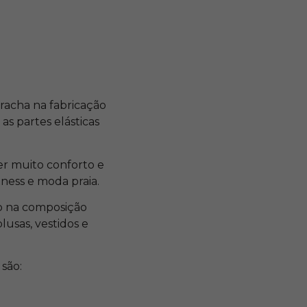
rracha na fabricação
as partes elásticas
er muito conforto e
ess e moda praia.
no na composição
lusas, vestidos e
são: