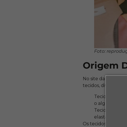
Foto: reprodu
Origem D
No site da
Maximus 
tecidos, divididas 
Tecidos em fib
o algodão e o l
Tecidos em fib
elastano.
Os tecidos podem, a