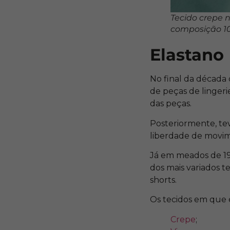
Tecido crepe 
composição 10
Elastano
No final da década 
de peças de lingeri
das peças.
Posteriormente, te
liberdade de movim
Já em meados de 198
dos mais variados t
shorts.
Os tecidos em que
Crepe
;