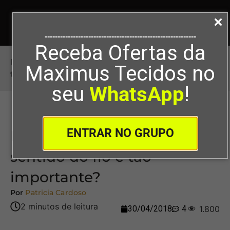
-----------------------------------------------------------
Receba Ofertas da
Início
>
Por que cortar tecidos no sentido do fio é
Maximus Tecidos no
tão importante?
seu
WhatsApp
!
ENTRAR NO GRUPO
Por que cortar tecidos no
sentido do fio é tão
importante?
Por
Patricia Cardoso
30/04/2018
4
1.800