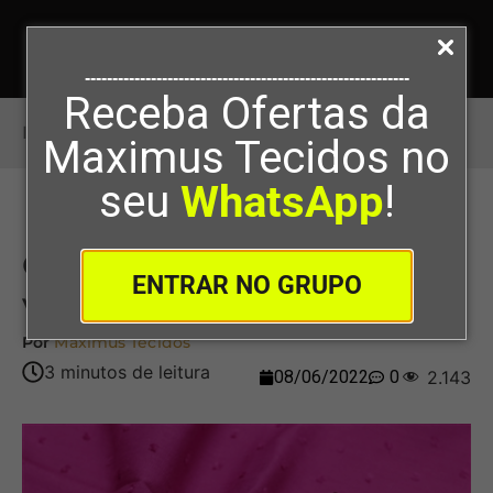
-----------------------------------------------------------
Receba Ofertas da
Início
>
Quais Os Tipos De Tecido Viscose?
Maximus Tecidos no
seu
WhatsApp
!
Quais Os Tipos De Tecido
ENTRAR NO GRUPO
Viscose?
Por
Maximus Tecidos
08/06/2022
0
2.143