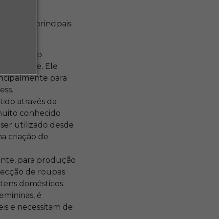
is suas principais
 através do
sticidade. Ele
incipalmente para
ess.
tido através da
 muito conhecido
ser utilizado desde
a criação de
ente, para produção
fecção de roupas
tens domésticos.
emininas, é
eis e necessitam de