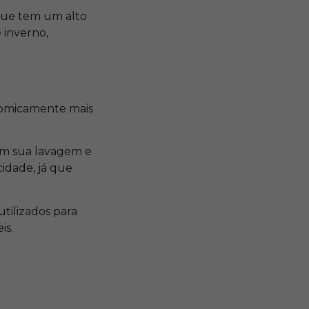
 que tem um alto
 inverno,
onomicamente mais
em sua lavagem e
cidade, já que
utilizados para
is.