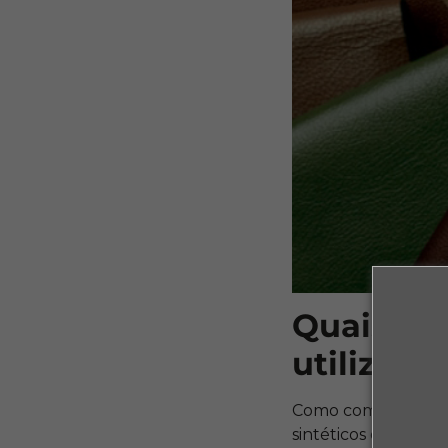
Quais são
utilizado
Como comentamos an
sintéticos evoluiu 