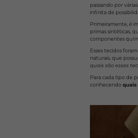
passando por vária
infinita de possibil
Primeiramente, é im
primas sintéticas, 
componentes químico
Esses tecidos fora
naturais, que poss
quais são esses tec
Para cada tipo de p
conhecendo
quais 