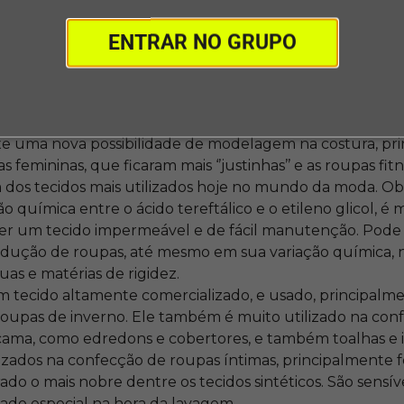
esse ramo.
ENTRAR NO GRUPO
s são os tecidos sintéticos
, vamos também aprender qua
stano veio para revolucionar a indústria da moda. Obtido
sto químico etano, é amplamente conhecido por sua ela
e uma nova possibilidade de modelagem na costura, pr
s femininas, que ficaram mais ‘’justinhas’’ e as roupas fitn
 dos tecidos mais utilizados hoje no mundo da moda. Ob
o química entre o ácido tereftálico e o etileno glicol, é
ser um tecido impermeável e de fácil manutenção. Pode 
odução de roupas, até mesmo em sua variação química, n
uas e matérias de rigidez.
m tecido altamente comercializado, e usado, principalm
roupas de inverno. Ele também é muito utilizado na con
cama, como edredons e cobertores, e também toalhas e i
lizados na confecção de roupas íntimas, principalmente f
ado o mais nobre dentre os tecidos sintéticos. São sensív
ado especial na hora da lavagem