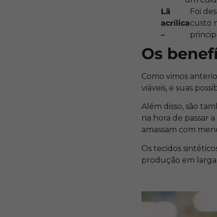
Lã
Foi de
acrílica
custo 
–
princi
Os benefí
Como vimos anteri
viáveis, e suas poss
Além disso, são ta
na hora de passar a
amassam com menos 
Os tecidos sintético
produção em larga e