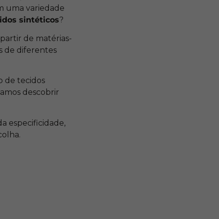
êm uma variedade
idos sintéticos
?
partir de matérias-
s de diferentes
 de tecidos
vamos descobrir
a especificidade,
colha.