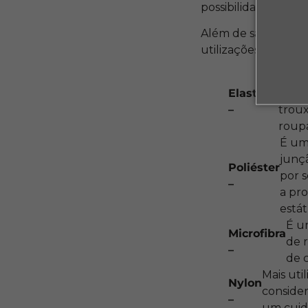
possibilidades para 
Além de saber
quai
utilizações.
O ela
Elastano
compo
–
troux
roupa
É um
junçã
Poliéster
por 
–
a pr
estát
É u
Microfibra
de 
–
de 
Mais uti
Nylon
consider
–
um cuid