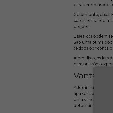
para serem usados 
Geralmente, esses 
cores, tornando mai
projeto.
Esses kits podem se
São uma ótima opção
tecidos por conta p
Além disso, os kits 
para artesãos expe
Vantagens
Adquirir um kit de
apaixonado por essa
uma variedade de t
determinada peça.