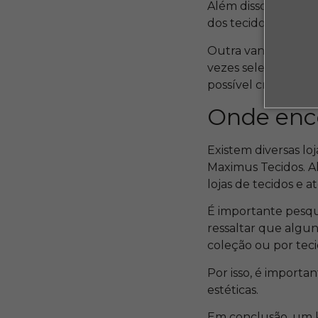
Além disso, os kits
dos tecidos compra
Outra vantagem é a 
vezes selecionados
possível criar peça
Onde enco
Existem diversas lo
Maximus Tecidos. Al
lojas de tecidos e
É importante pesqui
ressaltar que algu
coleção ou por teci
Por isso, é importa
estéticas.
Em conclusão, um k