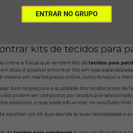
 costumam apresentar uma boa relação custo-benefício, po
dos separadamente pode ser maior do que o valor do ki
ENTRAR NO GRUPO
possibilidade de ter acesso a tecidos exclusivos e de alt
 por designers renomados. Com um kit de
tecidos para
s únicas e de alta qualidade com facilidade e economia.
ntrar kits de tecidos para 
jas online e físicas que vendem kits de
tecidos para pat
ém disso, é possível encontrar kits em lojas especializad
 até mesmo em marketplaces online, como Amazon e Merc
sar bem os preços e a qualidade dos tecidos antes de fa
ns kits podem ser compostos por tecidos pré-seleciona
dos aleatórios, o que pode influenciar no resultado final
nte escolher um kit que atenda às suas necessidades e p
it de
tecidos para patchwork
é uma opção prática e c