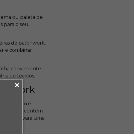
tema ou paleta de
s para o seu
feiras de patchwork.
her e combinar
lha conveniente
ha de tecidos.
tchwork
s para quem é
á que o kit contém
 estampas para uma