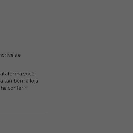
ncríveis e
plataforma você
ja também a loja
ha conferir!