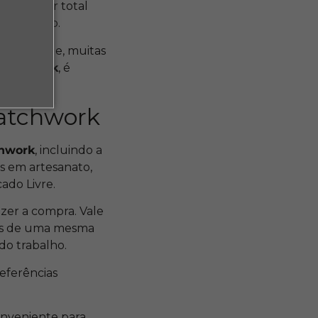
is o valor total
t completo.
a qualidade, muitas
 patchwork
, é
patchwork
chwork
, incluindo a
as em artesanato,
ado Livre.
zer a compra. Vale
dos de uma mesma
 do trabalho.
referências
onveniente para