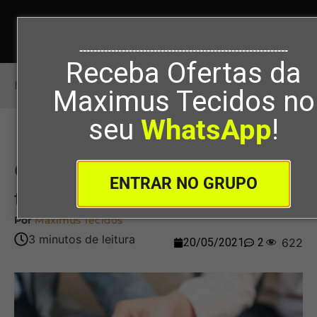
-----------------------------------------------------------
Receba Ofertas da
Início
>
Qual o caimento de cada tecido?
Maximus Tecidos no
seu
WhatsApp
!
Qual o caimento de cada
ENTRAR NO GRUPO
tecido?
Por
Maximus Tecidos
20/05/2021
2
622