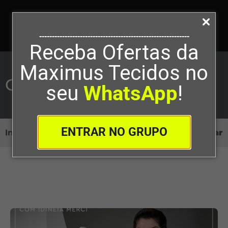
-----------------------------------------------------------
Receba Ofertas da
Maximus Tecidos no
Gente que Ama Costurar
seu
WhatsApp
!
ENTRAR NO GRUPO
Início
>
Corte e Costura
>
Gente que Ama Costurar