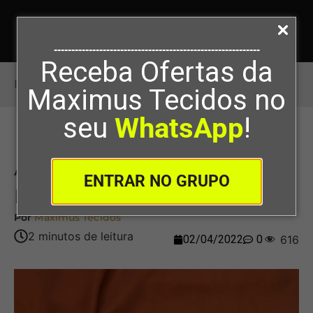
-----------------------------------------------------------
Receba Ofertas da
Início
>
A Diferença Dos Tecidos Musseline
Maximus Tecidos no
seu
WhatsApp
!
A Diferença Dos Tecidos
ENTRAR NO GRUPO
Musseline
Por
Maximus Tecidos
02/04/2022
0
616