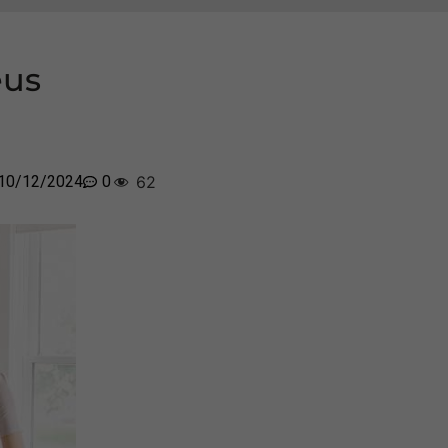
eus
10/12/2024
0
62