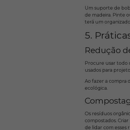
Um suporte de bobi
de madeira. Pinte o
terá um organizador
5. Prática
Redução de
Procure usar todo 
usados para projet
Ao fazer a compra d
ecológica.
Compostag
Os resíduos orgânic
compostados. Criar
de lidar com esses