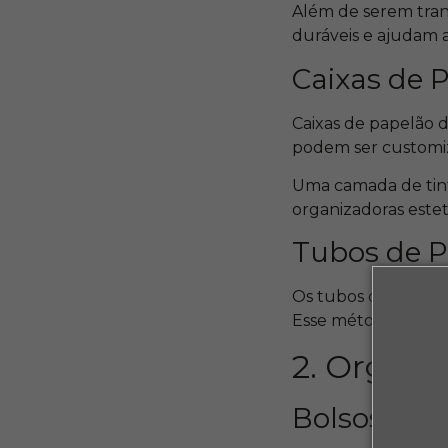
Além de serem trans
duráveis e ajudam a
Caixas de 
Caixas de papelão 
podem ser customiza
Uma camada de tint
organizadoras estet
Tubos de P
Os tubos de papel h
Esse método evita 
2. Organi
Bolsos de 