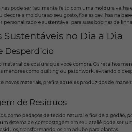
nas pode ser facilmente feito com uma moldura velha e
u decore a moldura ao seu gosto, fixe as cavilhas na bas
 personalizado e sustentável para suas bobinas de linha
s Sustentáveis no Dia a Dia
 Desperdício
o material de costura que você compra. Os retalhos me
os menores como quilting ou patchwork, evitando o desp
e novos materiais, prefira aqueles produzidos de maneir
em de Resíduos
os, como pedaços de tecido natural e fios de algodão, 
 um sistema de compostagem em seu ateliê pode ser um
 resíduos, transformando-os em adubo para plantas.