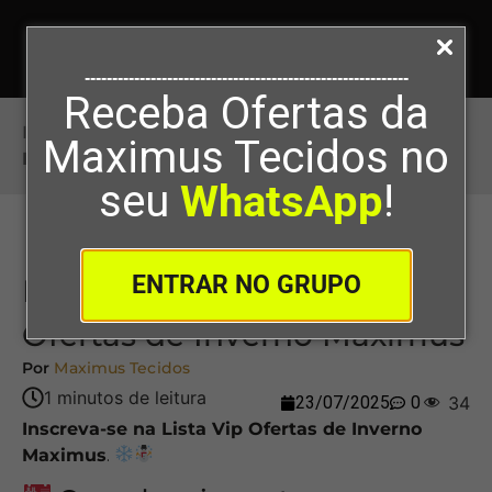
-----------------------------------------------------------
Receba Ofertas da
Início
>
Inscreva-se na Lista Vip Ofertas de
Maximus Tecidos no
Inverno Maximus
seu
WhatsApp
!
ENTRAR NO GRUPO
Inscreva-se na Lista Vip
Ofertas de Inverno Maximus
Por
Maximus Tecidos
23/07/2025
0
34
Inscreva-se na Lista Vip Ofertas de Inverno
Maximus
.