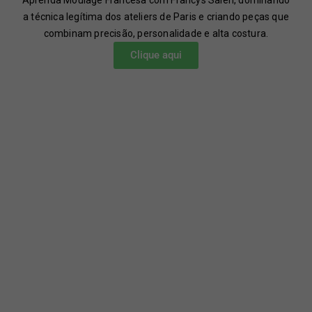
Aprenda Moulage Francesa com Francys Saleh, dominando
a técnica legítima dos ateliers de Paris e criando peças que
combinam precisão, personalidade e alta costura.
Clique aqui