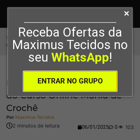
-----------------------------------------------------------
Receba Ofertas da
Início
>
Inscreva-se na Turma Piloto do Curso
Maximus Tecidos no
Online Mania de Crochê
seu
WhatsApp
!
ENTRAR NO GRUPO
Inscreva-se na Turma Piloto
do Curso Online Mania de
Crochê
Por
Maximus Tecidos
06/01/2025
0
103