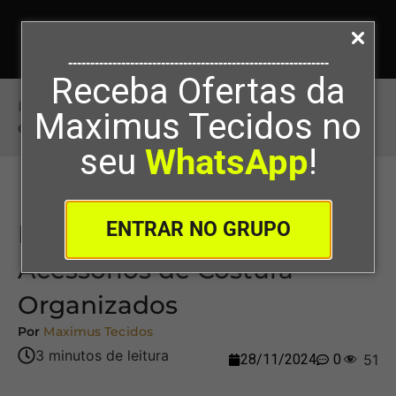
-----------------------------------------------------------
Receba Ofertas da
Início
>
Manutenção e Cuidado com Acessórios
Maximus Tecidos no
de Costura Organizados
seu
WhatsApp
!
ENTRAR NO GRUPO
Manutenção e Cuidado com
Acessórios de Costura
Organizados
Por
Maximus Tecidos
28/11/2024
0
51