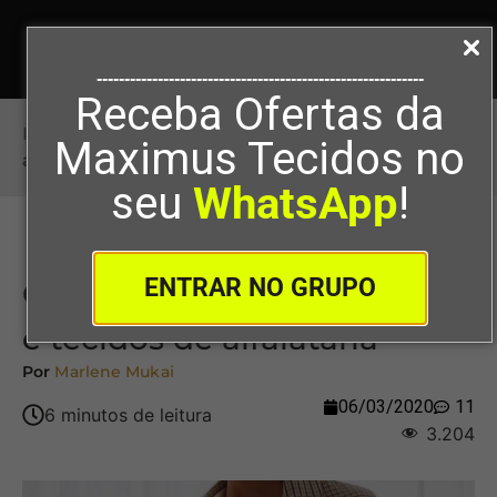
-----------------------------------------------------------
Receba Ofertas da
Início
>
O guia completo das roupas e tecidos de
Maximus Tecidos no
alfaiataria
seu
WhatsApp
!
ENTRAR NO GRUPO
O guia completo das roupas
e tecidos de alfaiataria
Por
Marlene Mukai
06/03/2020
11
3.204