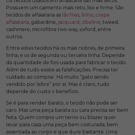
Os tecidos usados em alfaiataria são mais secos.
Possuem um caimento mais reto, liso e firme. São
tecidos de alfaiataria as
lãs frias
,
linho
,
crepe
alfaiataria
, gabardine,
jacquard
,
zibeline
, tweed,
cashmere, microfibra two way, oxford, entre
outros.
Entre estes tecidos há os mais nobres, de primeira
linha, e os de segunda ou terceira linha. Depende
da quantidade de fios usada para fabricar o tecido.
Além de tudo existe as falsificações. Precisa ter
cuidado ao comprar. Há muito “gato sendo
vendido por lebre” por aí. Mas é claro, tudo
depende do custo x benefício.
Se é para vender barato, o tecido não pode ser
caro. Mas uma peça barata ou cara precisa ser bem
feita. Quem compra um terno ou blazer quer
levar para casa uma peça bem costurada, bem
assentada ao corpo e que dure bastante. Uma